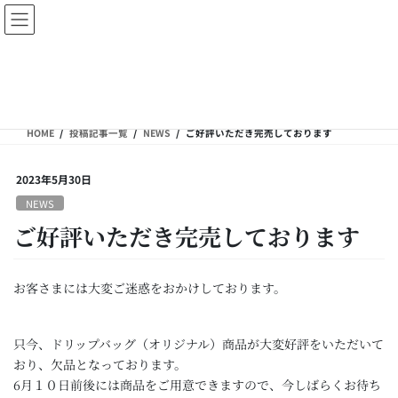
コ
ナ
ン
ビ
テ
ゲ
ン
ー
投稿記事一覧
ツ
シ
へ
ョ
ス
ン
HOME
投稿記事一覧
NEWS
ご好評いただき完売しております
キ
に
ッ
移
プ
動
2023年5月30日
NEWS
ご好評いただき完売しております
お客さまには大変ご迷惑をおかけしております。
只今、ドリップバッグ（オリジナル）商品が大変好評をいただいて
おり、欠品となっております。
6月１０日前後には商品をご用意できますので、今しばらくお待ち