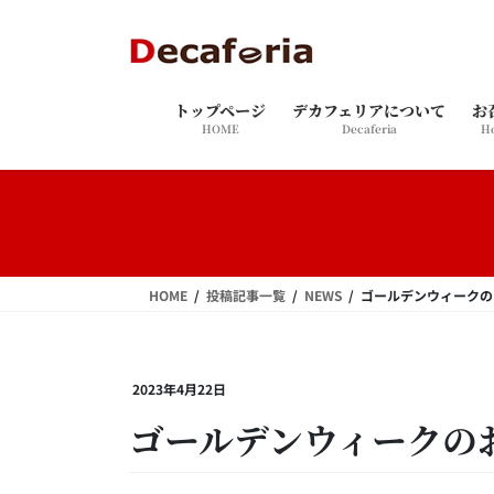
コ
ナ
ン
ビ
テ
ゲ
ン
ー
トップページ
デカフェリアについて
お
ツ
シ
HOME
Decaferia
Ho
へ
ョ
ス
ン
キ
に
ッ
移
プ
動
HOME
投稿記事一覧
NEWS
ゴールデンウィークの
2023年4月22日
ゴールデンウィークの