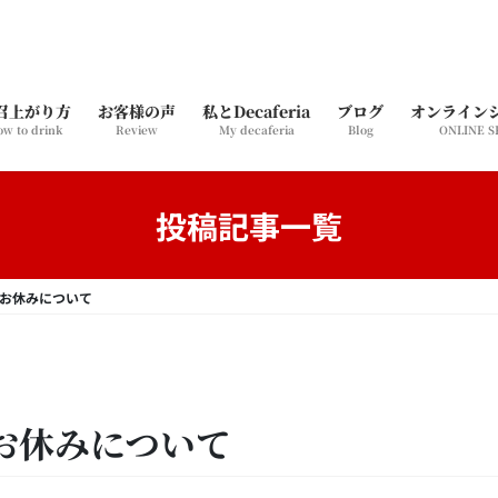
召上がり方
お客様の声
私とDecaferia
ブログ
オンライン
w to drink
Review
My decaferia
Blog
ONLINE 
投稿記事一覧
お休みについて
お休みについて