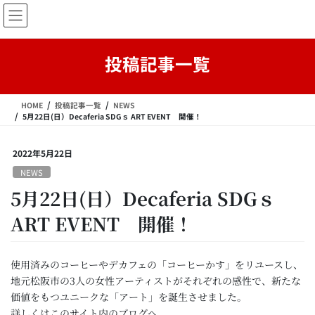
コ
ナ
ン
ビ
テ
ゲ
ン
ー
投稿記事一覧
ツ
シ
へ
ョ
ス
ン
HOME
投稿記事一覧
NEWS
キ
に
5月22日(日）Decaferia SDGｓ ART EVENT 開催！
ッ
移
プ
動
2022年5月22日
NEWS
5月22日(日）Decaferia SDGｓ
ART EVENT 開催！
使用済みのコーヒーやデカフェの「コーヒーかす」をリユースし、
地元松阪市の3人の女性アーティストがそれぞれの感性で、新たな
価値をもつユニークな「アート」を誕生させました。
詳しくはこのサイト内のブログへ。